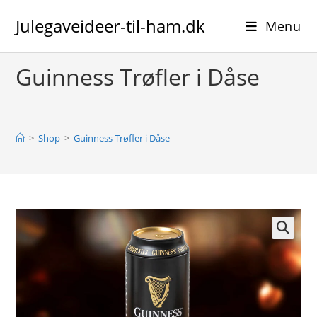
Skip
Julegaveideer-til-ham.dk
to
Menu
content
Guinness Trøfler i Dåse
>
Shop
>
Guinness Trøfler i Dåse
🔍