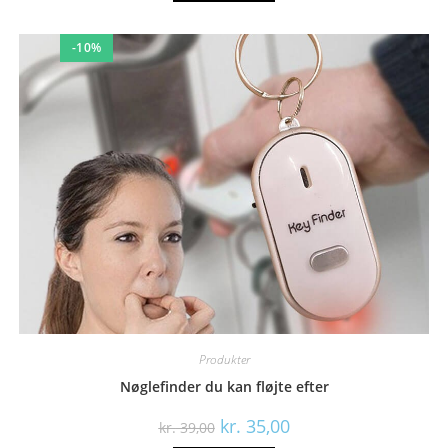
-10%
Produkter
Nøglefinder du kan fløjte efter
Den
Den
kr.
35,00
kr.
39,00
oprindelige
aktuelle