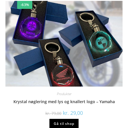
-63%
Produkter
Krystal nøglering med lys og knallert logo – Yamaha
Den
Den
kr.
29,00
kr.
79,00
oprindelige
aktuelle
pris
pris
Gå til shop
var:
er:
kr. 79,00.
kr. 29,00.