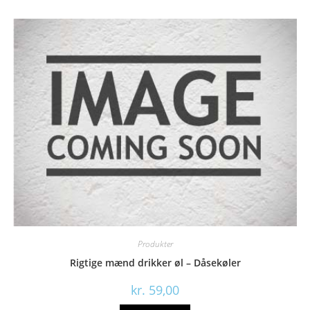
Produkter
Rigtige mænd drikker øl – Dåsekøler
kr.
59,00