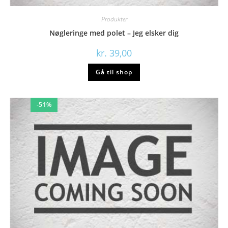
Produkter
Nøgleringe med polet – Jeg elsker dig
kr.
39,00
Gå til shop
-51%