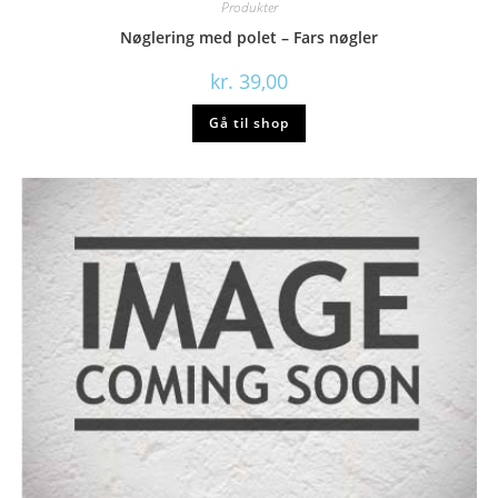
Produkter
Nøglering med polet – Fars nøgler
kr.
39,00
Gå til shop