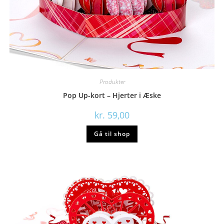
Produkter
Pop Up-kort – Hjerter i Æske
kr.
59,00
Gå til shop