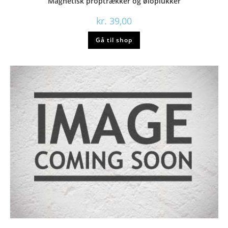
Magnetisk proptrækker og øloplukker
kr.
39,00
Gå til shop