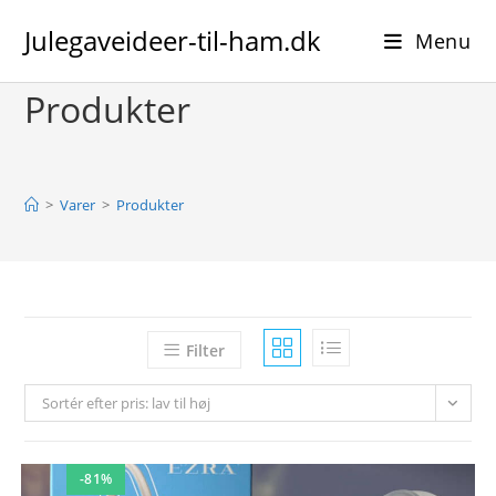
Skip
Julegaveideer-til-ham.dk
to
Menu
content
Produkter
>
Varer
>
Produkter
Filter
Sortér efter pris: lav til høj
-81%