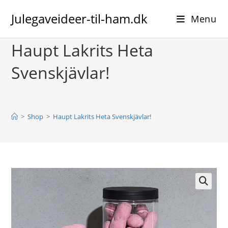
Skip
Julegaveideer-til-ham.dk
to
Menu
content
Haupt Lakrits Heta
Svenskjävlar!
>
Shop
>
Haupt Lakrits Heta Svenskjävlar!
🔍