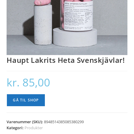
Haupt Lakrits Heta Svenskjävlar!
kr.
85,00
GÅ TIL SHOP
Varenummer (SKU):
8948514385085380299
Kategori:
Produkter