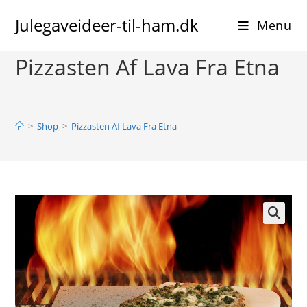
Skip
Julegaveideer-til-ham.dk
to
Menu
content
Pizzasten Af Lava Fra Etna
>
Shop
>
Pizzasten Af Lava Fra Etna
🔍