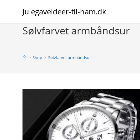
Skip
Julegaveideer-til-ham.dk
to
content
Sølvfarvet armbåndsur
>
Shop
>
Sølvfarvet armbåndsur