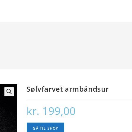
Sølvfarvet armbåndsur
🔍
kr.
199,00
GÅ TIL SHOP