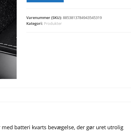
Varenummer (SKU):
8853813784943545319
Kategori:
Produkter
r er med batteri kvarts bevægelse, der gør uret utrolig