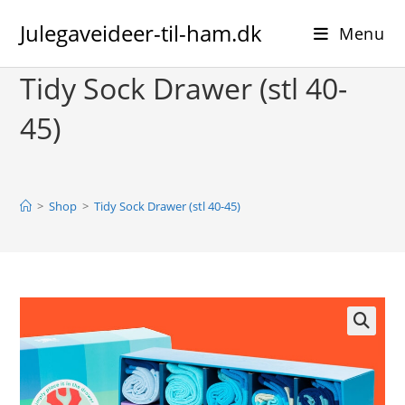
Skip
Julegaveideer-til-ham.dk
to
Menu
content
Tidy Sock Drawer (stl 40-
45)
>
Shop
>
Tidy Sock Drawer (stl 40-45)
🔍