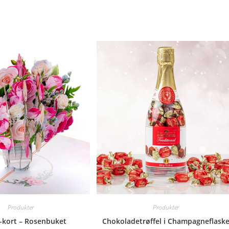
Produkter
Produkter
-kort – Rosenbuket
Chokoladetrøffel i Champagneflask