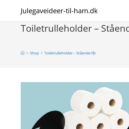
Skip
Julegaveideer-til-ham.dk
to
content
Toiletrulleholder – Ståen
>
Shop
>
Toiletrulleholder – Stående får