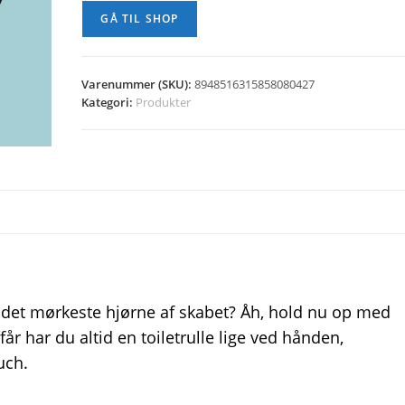
GÅ TIL SHOP
Varenummer (SKU):
8948516315858080427
Kategori:
Produkter
i det mørkeste hjørne af skabet? Åh, hold nu op med
får har du altid en toiletrulle lige ved hånden,
uch.