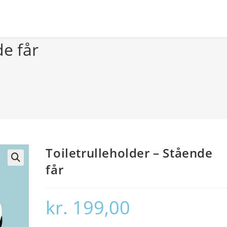
de får
Toiletrulleholder – Stående
får
🔍
kr.
199,00