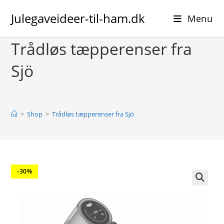
Skip
Julegaveideer-til-ham.dk
to
Menu
content
Trådløs tæpperenser fra
Sjö
>
Shop
>
Trådløs tæpperenser fra Sjö
-30%
🔍