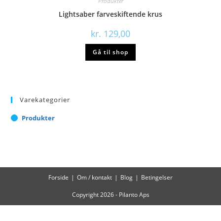
Produkter
Lightsaber farveskiftende krus
kr.
129,00
Gå til shop
Varekategorier
Produkter
Forside
Om / kontakt
Blog
Betingelser
Copyright 2026 - Pilanto Aps