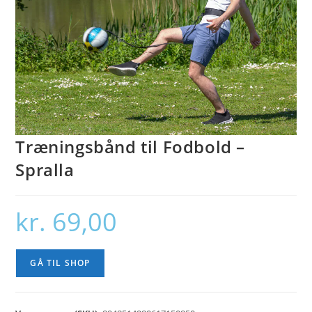
Træningsbånd til Fodbold –
Spralla
kr.
69,00
GÅ TIL SHOP