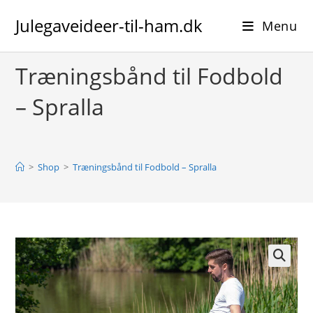
Skip
Julegaveideer-til-ham.dk
to
Menu
content
Træningsbånd til Fodbold
– Spralla
>
Shop
>
Træningsbånd til Fodbold – Spralla
🔍