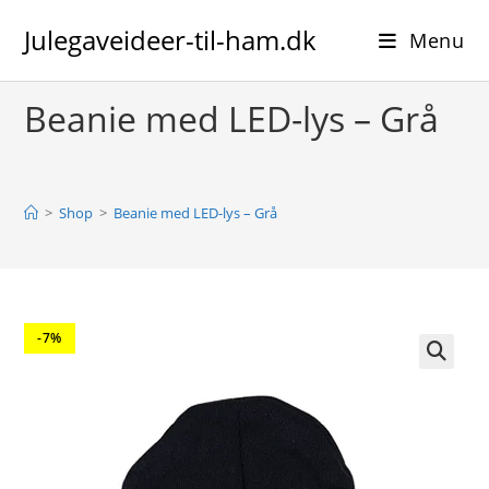
Skip
Julegaveideer-til-ham.dk
to
Menu
content
Beanie med LED-lys – Grå
>
Shop
>
Beanie med LED-lys – Grå
-7%
🔍