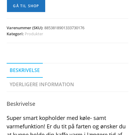
GÅ TIL SHOP
Varenummer (SKU):
8853818901333730176
Kategori:
Produkter
BESKRIVELSE
YDERLIGERE INFORMATION
Beskrivelse
Super smart kopholder med køle- samt
varmefunktion! Er du tit på farten og ønsker du
at kunne holde din kaffe varm i længere tid af