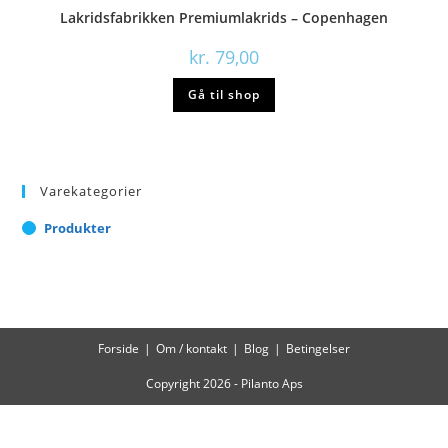
Lakridsfabrikken Premiumlakrids – Copenhagen
kr.
79,00
Gå til shop
Varekategorier
Produkter
Forside
Om / kontakt
Blog
Betingelser
Copyright 2026 - Pilanto Aps