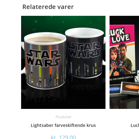
Relaterede varer
Produkter
Lightsaber farveskiftende krus
Luc
kr.
129,00