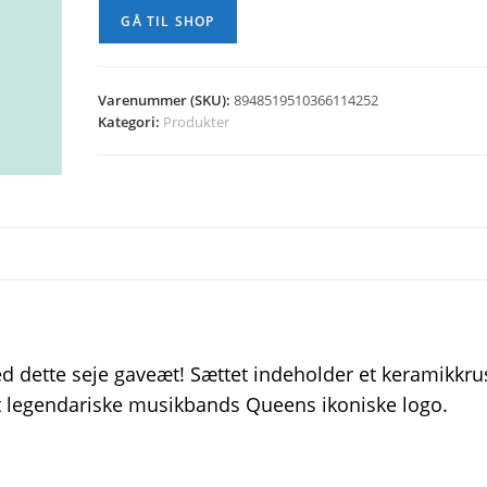
GÅ TIL SHOP
Varenummer (SKU):
8948519510366114252
Kategori:
Produkter
d dette seje gaveæt! Sættet indeholder et keramikkru
et legendariske musikbands Queens ikoniske logo.