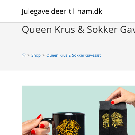
Skip
Julegaveideer-til-ham.dk
to
content
Queen Krus & Sokker Ga
>
Shop
>
Queen Krus & Sokker Gavesæt