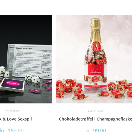
Produkter
Produkter
k & Love Sexspil
Chokoladetrøffel i Champagneflask
kr.
169,00
kr.
99,00