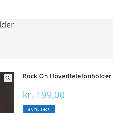
lder
Rock On Hovedtelefonholder
🔍
kr.
199,00
GÅ TIL SHOP