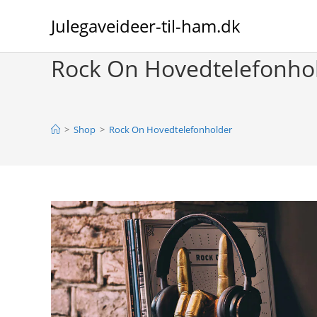
Skip
Julegaveideer-til-ham.dk
to
content
Rock On Hovedtelefonho
>
Shop
>
Rock On Hovedtelefonholder